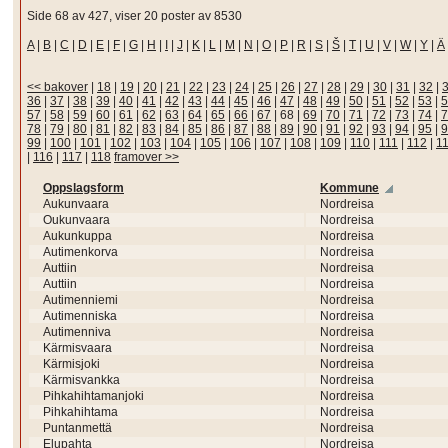
Side 68 av 427, viser 20 poster av 8530
A
|
B
|
C
|
D
|
E
|
F
|
G
|
H
|
I
|
J
|
K
|
L
|
M
|
N
|
O
|
P
|
R
|
S
|
Š
|
T
|
U
|
V
|
W
|
Y
|
Ä
<< bakover
|
18
|
19
|
20
|
21
|
22
|
23
|
24
|
25
|
26
|
27
|
28
|
29
|
30
|
31
|
32
|
36
|
37
|
38
|
39
|
40
|
41
|
42
|
43
|
44
|
45
|
46
|
47
|
48
|
49
|
50
|
51
|
52
|
53
|
5
57
|
58
|
59
|
60
|
61
|
62
|
63
|
64
|
65
|
66
|
67
|
68
|
69
|
70
|
71
|
72
|
73
|
74
|
7
78
|
79
|
80
|
81
|
82
|
83
|
84
|
85
|
86
|
87
|
88
|
89
|
90
|
91
|
92
|
93
|
94
|
95
|
9
99
|
100
|
101
|
102
|
103
|
104
|
105
|
106
|
107
|
108
|
109
|
110
|
111
|
112
|
1
|
116
|
117
|
118
framover >>
Oppslagsform
Kommune
Aukunvaara
Nordreisa
Oukunvaara
Nordreisa
Aukunkuppa
Nordreisa
Autimenkorva
Nordreisa
Auttiin
Nordreisa
Auttiin
Nordreisa
Autimenniemi
Nordreisa
Autimenniska
Nordreisa
Autimenniva
Nordreisa
Kärmisvaara
Nordreisa
Kärmisjoki
Nordreisa
Kärmisvankka
Nordreisa
Pihkahihtamanjoki
Nordreisa
Pihkahihtama
Nordreisa
Puntanmettä
Nordreisa
Elupahta
Nordreisa