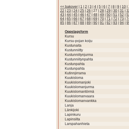
<< bakover
|
1
|
2
|
3
|
4
|
5
|
6
|
7
|
8
|
9
|
10
|
22
|
23
|
24
|
25
|
26
|
27
|
28
|
29
|
30
|
31
|
3
43
|
44
|
45
|
46
|
47
|
48
|
49
|
50
|
51
|
52
|
5
64
|
65
|
66
|
67
|
68
|
69
|
70
|
71
|
72
|
73
|
7
85
|
86
|
87
|
88
|
89
|
90
|
91
|
92
|
93
|
94
|
9
Oppslagsform
Kursu
Kursu-pojan koiju
Kustunaita
Kustunniitty
Kustunniitynjurma
Kustunniitynpahta
Kustunpahta
Kustunpahta
Kutinnjirrama
Kuukisloma
Kuukislomanjoki
Kuukislomanjurma
Kuukislomantörmä
Kuukislomanvaara
Kuukislomanvankka
Lanja
Länkijoki
Lapinkuru
Lapinsilta
Larspahanhieta