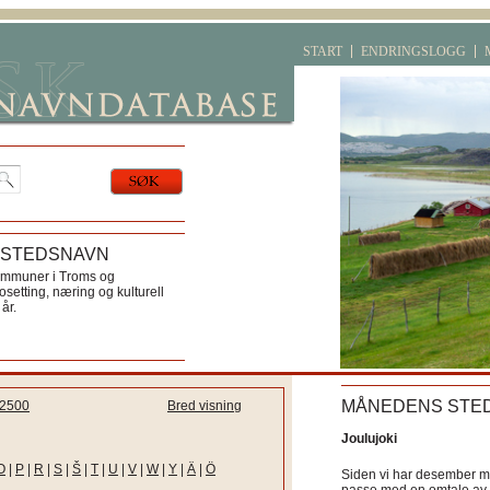
START
ENDRINGSLOGG
 STEDSNAVN
ommuner i Troms og
etting, næring og kulturell
år.
MÅNEDENS STE
2500
Bred visning
Joulujoki
O
|
P
|
R
|
S
|
Š
|
T
|
U
|
V
|
W
|
Y
|
Ä
|
Ö
Siden vi har desember må