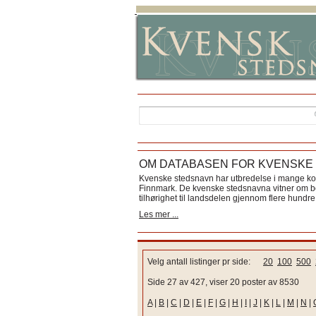
OM DATABASEN FOR KVENSKE
Kvenske stedsnavn har utbredelse i mange k
Finnmark. De kvenske stedsnavna vitner om bos
tilhørighet til landsdelen gjennom flere hundre 
Les mer ...
Velg antall listinger pr side:
20
100
500
Side 27 av 427, viser 20 poster av 8530
A
|
B
|
C
|
D
|
E
|
F
|
G
|
H
|
I
|
J
|
K
|
L
|
M
|
N
|