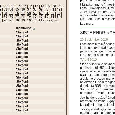
passe med en omtale av s
I Tana kommune finnes fl
11
|
12
|
13
|
14
|
15
|
16
|
17
|
18
|
19
|
20
|
21
|
f.eks. Juovlajohka, Juov
2
|
33
|
34
|
35
|
36
|
37
|
38
|
39
|
40
|
41
|
42
|
Juovlarovvi (bru over Ju
3
|
54
|
55
|
56
|
57
|
58
|
59
|
60
|
61
|
62
|
63
|
andre steder i Tana ko
4
|
75
|
76
|
77
|
78
|
79
|
80
|
81
|
82
|
83
|
84
|
ikke behandles her, etter
5
|
96
|
97
|
98
|
99
|
100
|
101
framover >>
Les mer ...
Kommune
Storfjord
SISTE ENDRING
Storfjord
20 September 2016
Storfjord
I nærmere fem måneder, fr
Storfjord
lagre noe nytt i databasen
Storfjord
på, slik at redigering av 
Storfjord
i Porsanger som står for
Storfjord
7 April 2016
Storfjord
Siden sist er alle navn
Storfjord
publisert, i alt 650 artik
Storfjord
i kommunen ennå ikke er
Storfjord
(SSR). For tida redigeres 
Storfjord
artikler ferdige, og mer e
Storfjord
bokstaven
P
som redigere
Storfjord
direkte fra SSR, noe som 
"tradisjon" mm. mangler. 
Storfjord
og norsk og fyller ut felt
Storfjord
Jeg holder også på å red
Storfjord
nærmere bestemt Bugøyne
Storfjord
Materialet er henta fra e
Storfjord
Jevnlig er det også nødve
Storfjord
manglet. Dette gjelder 