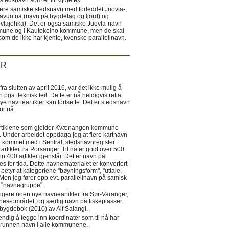
tedsnavn som er litt «julete».
ere samiske stedsnavn med forleddet Juovla-,
lavuotna (navn på bygdelag og fjord) og
ovlajohka). Det er også samiske Juovla-navn
mmune og i Kautokeino kommune, men de skal
som de ikke har kjente, kvenske parallellnavn.
ER
a slutten av april 2016, var det ikke mulig å
 pga. teknisk feil. Dette er nå heldigvis retta
nye navneartikler kan fortsette. Det er stedsnavn
 tur nå.
eartiklene som gjelder Kvænangen kommune
ler. Under arbeidet oppdaga jeg at flere kartnavn
 kommet med i Sentralt stedsnavnregister
artikler fra Porsanger. Til nå er godt over 500
nn 400 artikler gjenstår. Det er navn på
s for tida. Dette navnematerialet er konvertert
betyr at kategoriene "bøyningsform", "uttale,
Men jeg fører opp evt. parallellnavn på samisk
et "navnegruppe".
igere noen nye navneartikler fra Sør-Varanger,
s-området, og særlig navn på fiskeplasser.
i bygdebok (2010) av Alf Salangi.
ndig å legge inn koordinater som til nå har
i grunnen navn i alle kommunene.