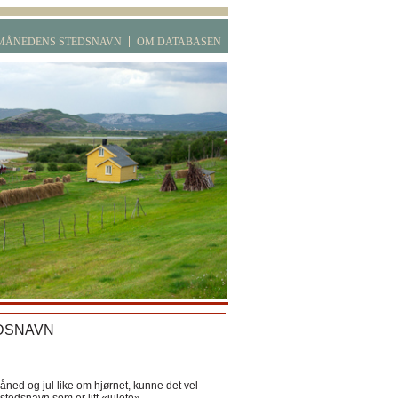
MÅNEDENS STEDSNAVN
OM DATABASEN
DSNAVN
ned og jul like om hjørnet, kunne det vel