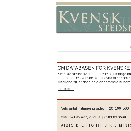
OM DATABASEN FOR KVENSKE
Kvenske stedsnavn har utbredelse i mange k
Finnmark. De kvenske stedsnavna vitner om bos
tilhørighet til landsdelen gjennom flere hundre 
Les mer ...
Velg antall listinger pr side:
20
100
500
Side 141 av 427, viser 20 poster av 8530
A
|
B
|
C
|
D
|
E
|
F
|
G
|
H
|
I
|
J
|
K
|
L
|
M
|
N
|