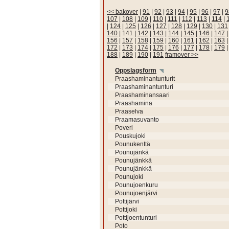
<< bakover
|
91
|
92
|
93
|
94
|
95
|
96
|
97
|
9
107
|
108
|
109
|
110
|
111
|
112
|
113
|
114
|
|
124
|
125
|
126
|
127
|
128
|
129
|
130
|
131
140
|
141
|
142
|
143
|
144
|
145
|
146
|
147
156
|
157
|
158
|
159
|
160
|
161
|
162
|
163
172
|
173
|
174
|
175
|
176
|
177
|
178
|
179
188
|
189
|
190
|
191
framover >>
Oppslagsform
Praashaminantunturit
Praashaminantunturi
Praashaminansaari
Praashamina
Praaselva
Praamasuvanto
Poveri
Pouskujoki
Pounukenttä
Pounujänkä
Pounujänkkä
Pounujänkkä
Pounujoki
Pounujoenkuru
Pounujoenjärvi
Pottijärvi
Pottijoki
Pottijoentunturi
Poto