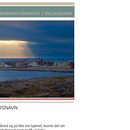
MÅNEDENS STEDSNAVN
OM DATABASEN
DSNAVN
ned og jul like om hjørnet, kunne det vel