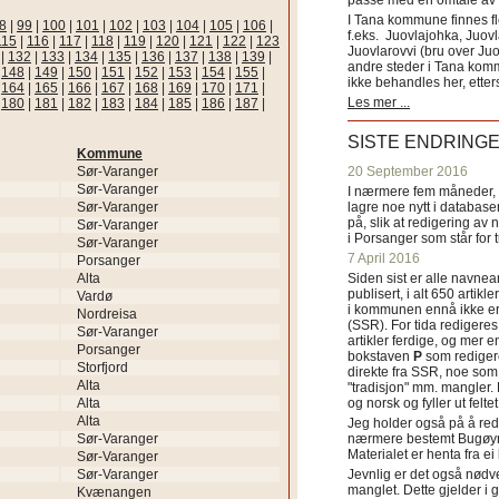
passe med en omtale av s
I Tana kommune finnes fl
8
|
99
|
100
|
101
|
102
|
103
|
104
|
105
|
106
|
f.eks. Juovlajohka, Juov
115
|
116
|
117
|
118
|
119
|
120
|
121
|
122
|
123
Juovlarovvi (bru over Ju
|
132
|
133
|
134
|
135
|
136
|
137
|
138
|
139
|
andre steder i Tana ko
|
148
|
149
|
150
|
151
|
152
|
153
|
154
|
155
|
ikke behandles her, etter
|
164
|
165
|
166
|
167
|
168
|
169
|
170
|
171
|
Les mer ...
|
180
|
181
|
182
|
183
|
184
|
185
|
186
|
187
|
SISTE ENDRING
Kommune
Sør-Varanger
20 September 2016
Sør-Varanger
I nærmere fem måneder, fr
Sør-Varanger
lagre noe nytt i databasen
på, slik at redigering av 
Sør-Varanger
i Porsanger som står for
Sør-Varanger
7 April 2016
Porsanger
Alta
Siden sist er alle navn
publisert, i alt 650 artik
Vardø
i kommunen ennå ikke er
Nordreisa
(SSR). For tida redigeres 
Sør-Varanger
artikler ferdige, og mer e
Porsanger
bokstaven
P
som redigere
Storfjord
direkte fra SSR, noe som 
Alta
"tradisjon" mm. mangler. 
Alta
og norsk og fyller ut felt
Alta
Jeg holder også på å red
Sør-Varanger
nærmere bestemt Bugøyne
Materialet er henta fra e
Sør-Varanger
Sør-Varanger
Jevnlig er det også nødve
manglet. Dette gjelder 
Kvænangen