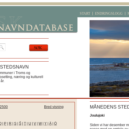
START
ENDRINGSLOGG
 STEDSNAVN
ommuner i Troms og
etting, næring og kulturell
år.
MÅNEDENS STE
2500
Bred visning
Joulujoki
O
|
P
|
R
|
S
|
Š
|
T
|
U
|
V
|
W
|
Y
|
Ä
|
Ö
Siden vi har desember må