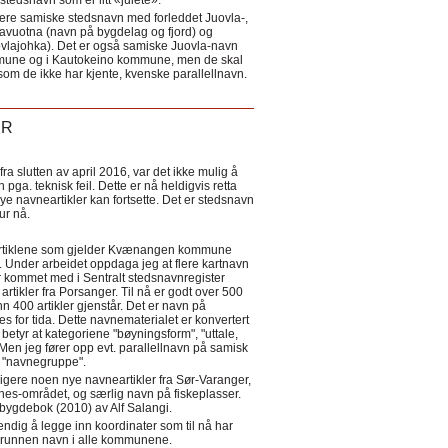
tedsnavn som er litt «julete».
ere samiske stedsnavn med forleddet Juovla-,
lavuotna (navn på bygdelag og fjord) og
ovlajohka). Det er også samiske Juovla-navn
mmune og i Kautokeino kommune, men de skal
som de ikke har kjente, kvenske parallellnavn.
ER
a slutten av april 2016, var det ikke mulig å
 pga. teknisk feil. Dette er nå heldigvis retta
nye navneartikler kan fortsette. Det er stedsnavn
 tur nå.
eartiklene som gjelder Kvænangen kommune
ler. Under arbeidet oppdaga jeg at flere kartnavn
 kommet med i Sentralt stedsnavnregister
artikler fra Porsanger. Til nå er godt over 500
nn 400 artikler gjenstår. Det er navn på
s for tida. Dette navnematerialet er konvertert
betyr at kategoriene "bøyningsform", "uttale,
Men jeg fører opp evt. parallellnavn på samisk
et "navnegruppe".
igere noen nye navneartikler fra Sør-Varanger,
s-området, og særlig navn på fiskeplasser.
i bygdebok (2010) av Alf Salangi.
ndig å legge inn koordinater som til nå har
i grunnen navn i alle kommunene.