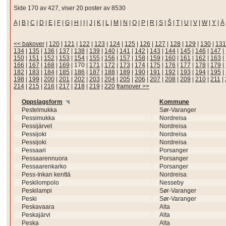
Side 170 av 427, viser 20 poster av 8530
A
|
B
|
C
|
D
|
E
|
F
|
G
|
H
|
I
|
J
|
K
|
L
|
M
|
N
|
O
|
P
|
R
|
S
|
Š
|
T
|
U
|
V
|
W
|
Y
|
Ä
<< bakover
|
120
|
121
|
122
|
123
|
124
|
125
|
126
|
127
|
128
|
129
|
130
|
131
134
|
135
|
136
|
137
|
138
|
139
|
140
|
141
|
142
|
143
|
144
|
145
|
146
|
147
|
150
|
151
|
152
|
153
|
154
|
155
|
156
|
157
|
158
|
159
|
160
|
161
|
162
|
163
|
166
|
167
|
168
|
169
|
170
|
171
|
172
|
173
|
174
|
175
|
176
|
177
|
178
|
179
|
182
|
183
|
184
|
185
|
186
|
187
|
188
|
189
|
190
|
191
|
192
|
193
|
194
|
195
|
198
|
199
|
200
|
201
|
202
|
203
|
204
|
205
|
206
|
207
|
208
|
209
|
210
|
211
|
214
|
215
|
216
|
217
|
218
|
219
|
220
framover >>
Oppslagsform
Kommune
Pestelmukka
Sør-Varanger
Pessimukka
Nordreisa
Pessijärvet
Nordreisa
Pessijoki
Nordreisa
Pessijoki
Nordreisa
Pessaari
Porsanger
Pessaarennuora
Porsanger
Pessaarenkarko
Porsanger
Pess-Inkan kenttä
Nordreisa
Peskilompolo
Nesseby
Peskilampi
Sør-Varanger
Peski
Sør-Varanger
Peskavaara
Alta
Peskajärvi
Alta
Peska
Alta