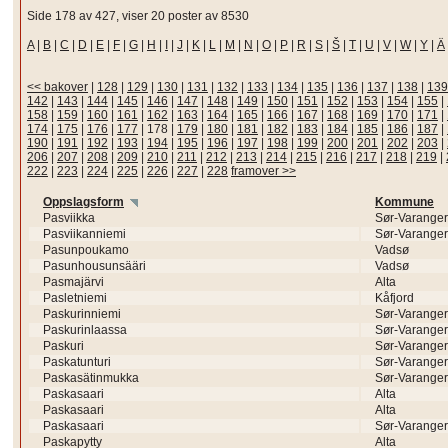
Side 178 av 427, viser 20 poster av 8530
A
|
B
|
C
|
D
|
E
|
F
|
G
|
H
|
I
|
J
|
K
|
L
|
M
|
N
|
O
|
P
|
R
|
S
|
Š
|
T
|
U
|
V
|
W
|
Y
|
Ä
<< bakover
|
128
|
129
|
130
|
131
|
132
|
133
|
134
|
135
|
136
|
137
|
138
|
139
142
|
143
|
144
|
145
|
146
|
147
|
148
|
149
|
150
|
151
|
152
|
153
|
154
|
155
|
158
|
159
|
160
|
161
|
162
|
163
|
164
|
165
|
166
|
167
|
168
|
169
|
170
|
171
|
174
|
175
|
176
|
177
|
178
|
179
|
180
|
181
|
182
|
183
|
184
|
185
|
186
|
187
|
190
|
191
|
192
|
193
|
194
|
195
|
196
|
197
|
198
|
199
|
200
|
201
|
202
|
203
|
206
|
207
|
208
|
209
|
210
|
211
|
212
|
213
|
214
|
215
|
216
|
217
|
218
|
219
|
222
|
223
|
224
|
225
|
226
|
227
|
228
framover >>
Oppslagsform
Kommune
Pasviikka
Sør-Varanger
Pasviikanniemi
Sør-Varanger
Pasunpoukamo
Vadsø
Pasunhousunsääri
Vadsø
Pasmajärvi
Alta
Pasletniemi
Kåfjord
Paskurinniemi
Sør-Varanger
Paskurinlaassa
Sør-Varanger
Paskuri
Sør-Varanger
Paskatunturi
Sør-Varanger
Paskasätinmukka
Sør-Varanger
Paskasaari
Alta
Paskasaari
Alta
Paskasaari
Sør-Varanger
Paskapytty
Alta