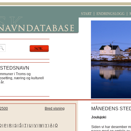
START
ENDRINGSLOGG
 STEDSNAVN
ommuner i Troms og
etting, næring og kulturell
år.
MÅNEDENS STE
2500
Bred visning
Joulujoki
O
|
P
|
R
|
S
|
Š
|
T
|
U
|
V
|
W
|
Y
|
Ä
|
Ö
Siden vi har desember må