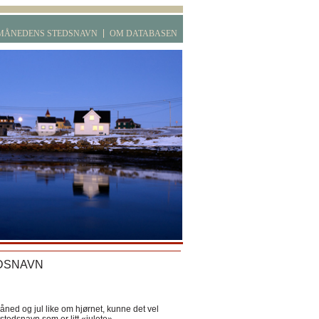
MÅNEDENS STEDSNAVN
OM DATABASEN
DSNAVN
ned og jul like om hjørnet, kunne det vel