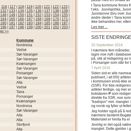
passe med en omtale av s
I Tana kommune finnes fl
|
116
|
117
|
118
|
119
|
120
|
121
|
122
|
123
|
f.eks. Juovlajohka, Juov
|
132
|
133
|
134
|
135
|
136
|
137
|
138
|
139
|
Juovlarovvi (bru over Ju
|
148
|
149
|
150
|
151
|
152
|
153
|
154
|
155
|
andre steder i Tana ko
|
164
|
165
|
166
|
167
|
168
|
169
|
170
|
171
|
ikke behandles her, etter
|
180
|
181
|
182
|
183
|
184
|
185
|
186
|
187
|
Les mer ...
|
196
|
197
|
198
|
199
|
200
|
201
|
202
|
203
|
ver >>
SISTE ENDRING
Kommune
Nordreisa
20 September 2016
Vadsø
I nærmere fem måneder, fr
Sør-Varanger
lagre noe nytt i databasen
på, slik at redigering av 
Sør-Varanger
i Porsanger som står for
Kvænangen
7 April 2016
Sør-Varanger
Porsanger
Siden sist er alle navn
publisert, i alt 650 artik
Sør-Varanger
i kommunen ennå ikke er
Alta
(SSR). For tida redigeres 
Vadsø
artikler ferdige, og mer e
Tana
bokstaven
P
som redigere
Porsanger
direkte fra SSR, noe som 
Kvænangen
"tradisjon" mm. mangler. 
Nordreisa
og norsk og fyller ut felt
Sør-Varanger
Jeg holder også på å red
Alta
nærmere bestemt Bugøyne
Materialet er henta fra e
Alta
Storfjord
Jevnlig er det også nødve
manglet. Dette gjelder 
Alta