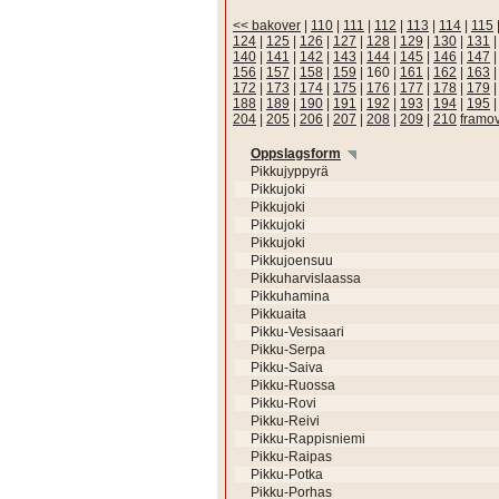
<< bakover
|
110
|
111
|
112
|
113
|
114
|
115
124
|
125
|
126
|
127
|
128
|
129
|
130
|
131
140
|
141
|
142
|
143
|
144
|
145
|
146
|
147
156
|
157
|
158
|
159
|
160
|
161
|
162
|
163
172
|
173
|
174
|
175
|
176
|
177
|
178
|
179
188
|
189
|
190
|
191
|
192
|
193
|
194
|
195
204
|
205
|
206
|
207
|
208
|
209
|
210
framo
Oppslagsform
Pikkujyppyrä
Pikkujoki
Pikkujoki
Pikkujoki
Pikkujoki
Pikkujoensuu
Pikkuharvislaassa
Pikkuhamina
Pikkuaita
Pikku-Vesisaari
Pikku-Serpa
Pikku-Saiva
Pikku-Ruossa
Pikku-Rovi
Pikku-Reivi
Pikku-Rappisniemi
Pikku-Raipas
Pikku-Potka
Pikku-Porhas