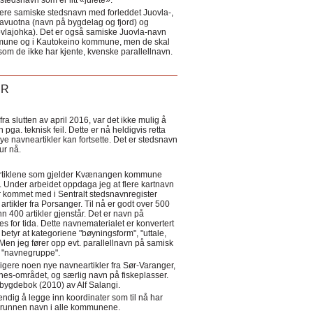
tedsnavn som er litt «julete».
ere samiske stedsnavn med forleddet Juovla-,
lavuotna (navn på bygdelag og fjord) og
ovlajohka). Det er også samiske Juovla-navn
mmune og i Kautokeino kommune, men de skal
som de ikke har kjente, kvenske parallellnavn.
ER
a slutten av april 2016, var det ikke mulig å
 pga. teknisk feil. Dette er nå heldigvis retta
nye navneartikler kan fortsette. Det er stedsnavn
 tur nå.
eartiklene som gjelder Kvænangen kommune
ler. Under arbeidet oppdaga jeg at flere kartnavn
 kommet med i Sentralt stedsnavnregister
artikler fra Porsanger. Til nå er godt over 500
nn 400 artikler gjenstår. Det er navn på
s for tida. Dette navnematerialet er konvertert
betyr at kategoriene "bøyningsform", "uttale,
Men jeg fører opp evt. parallellnavn på samisk
et "navnegruppe".
igere noen nye navneartikler fra Sør-Varanger,
s-området, og særlig navn på fiskeplasser.
i bygdebok (2010) av Alf Salangi.
ndig å legge inn koordinater som til nå har
i grunnen navn i alle kommunene.