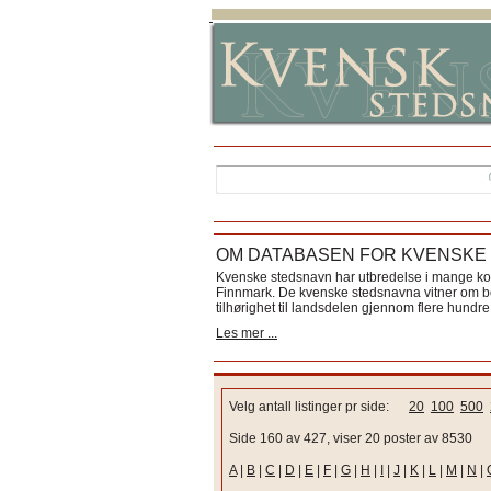
OM DATABASEN FOR KVENSKE
Kvenske stedsnavn har utbredelse i mange k
Finnmark. De kvenske stedsnavna vitner om bos
tilhørighet til landsdelen gjennom flere hundre 
Les mer ...
Velg antall listinger pr side:
20
100
500
Side 160 av 427, viser 20 poster av 8530
A
|
B
|
C
|
D
|
E
|
F
|
G
|
H
|
I
|
J
|
K
|
L
|
M
|
N
|