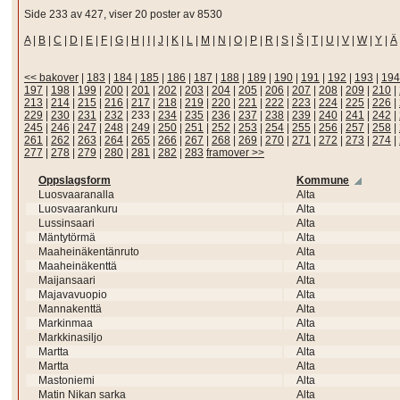
Side 233 av 427, viser 20 poster av 8530
A
|
B
|
C
|
D
|
E
|
F
|
G
|
H
|
I
|
J
|
K
|
L
|
M
|
N
|
O
|
P
|
R
|
S
|
Š
|
T
|
U
|
V
|
W
|
Y
|
Ä
<< bakover
|
183
|
184
|
185
|
186
|
187
|
188
|
189
|
190
|
191
|
192
|
193
|
194
197
|
198
|
199
|
200
|
201
|
202
|
203
|
204
|
205
|
206
|
207
|
208
|
209
|
210
|
213
|
214
|
215
|
216
|
217
|
218
|
219
|
220
|
221
|
222
|
223
|
224
|
225
|
226
|
229
|
230
|
231
|
232
|
233
|
234
|
235
|
236
|
237
|
238
|
239
|
240
|
241
|
242
|
245
|
246
|
247
|
248
|
249
|
250
|
251
|
252
|
253
|
254
|
255
|
256
|
257
|
258
|
261
|
262
|
263
|
264
|
265
|
266
|
267
|
268
|
269
|
270
|
271
|
272
|
273
|
274
|
277
|
278
|
279
|
280
|
281
|
282
|
283
framover >>
Oppslagsform
Kommune
Luosvaaranalla
Alta
Luosvaarankuru
Alta
Lussinsaari
Alta
Mäntytörmä
Alta
Maaheinäkentänruto
Alta
Maaheinäkenttä
Alta
Maijansaari
Alta
Majavavuopio
Alta
Mannakenttä
Alta
Markinmaa
Alta
Markkinasiljo
Alta
Martta
Alta
Martta
Alta
Mastoniemi
Alta
Matin Nikan sarka
Alta