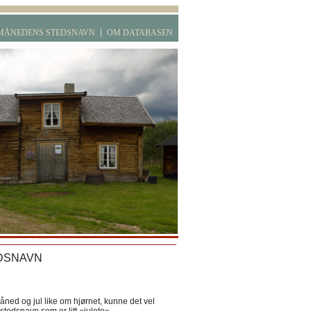
MÅNEDENS STEDSNAVN
OM DATABASEN
DSNAVN
ned og jul like om hjørnet, kunne det vel