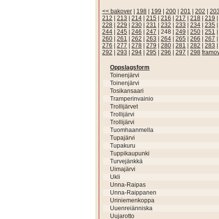
<< bakover
|
198
|
199
|
200
|
201
|
202
|
20
212
|
213
|
214
|
215
|
216
|
217
|
218
|
219
228
|
229
|
230
|
231
|
232
|
233
|
234
|
235
244
|
245
|
246
|
247
|
248
|
249
|
250
|
251
260
|
261
|
262
|
263
|
264
|
265
|
266
|
267
276
|
277
|
278
|
279
|
280
|
281
|
282
|
283
292
|
293
|
294
|
295
|
296
|
297
|
298
framo
Oppslagsform
Toinenjärvi
Toinenjärvi
Tosikansaari
Tramperinvainio
Trollijärvet
Trollijärvi
Trollijärvi
Tuomhaanmella
Tupajärvi
Tupakuru
Tuppikaupunki
Turvejänkkä
Uimajärvi
Ukli
Unna-Raipas
Unna-Raippanen
Uriniemenkoppa
Uuenreiänniska
Uujarotto