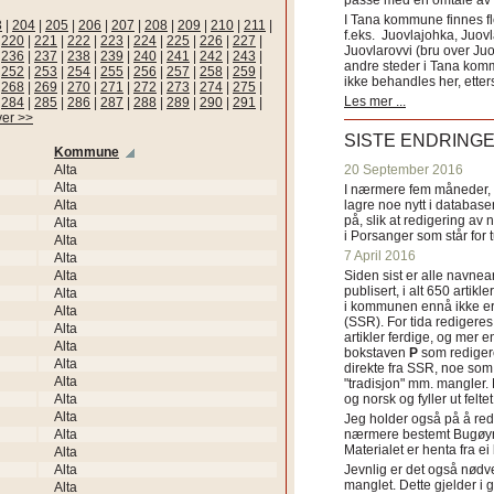
passe med en omtale av s
I Tana kommune finnes fl
3
|
204
|
205
|
206
|
207
|
208
|
209
|
210
|
211
|
f.eks. Juovlajohka, Juov
|
220
|
221
|
222
|
223
|
224
|
225
|
226
|
227
|
Juovlarovvi (bru over Ju
|
236
|
237
|
238
|
239
|
240
|
241
|
242
|
243
|
andre steder i Tana ko
|
252
|
253
|
254
|
255
|
256
|
257
|
258
|
259
|
ikke behandles her, etter
|
268
|
269
|
270
|
271
|
272
|
273
|
274
|
275
|
Les mer ...
|
284
|
285
|
286
|
287
|
288
|
289
|
290
|
291
|
ver >>
SISTE ENDRING
Kommune
Alta
20 September 2016
Alta
I nærmere fem måneder, fr
Alta
lagre noe nytt i databasen
på, slik at redigering av 
Alta
i Porsanger som står for
Alta
7 April 2016
Alta
Alta
Siden sist er alle navn
publisert, i alt 650 artik
Alta
i kommunen ennå ikke er
Alta
(SSR). For tida redigeres 
Alta
artikler ferdige, og mer e
Alta
bokstaven
P
som redigere
Alta
direkte fra SSR, noe som 
Alta
"tradisjon" mm. mangler. 
Alta
og norsk og fyller ut felt
Alta
Jeg holder også på å red
Alta
nærmere bestemt Bugøyne
Materialet er henta fra e
Alta
Alta
Jevnlig er det også nødve
manglet. Dette gjelder 
Alta