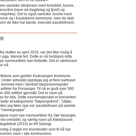
tedsnavn som er litt «julete».
ere samiske stedsnavn med forleddet Juovla-,
lavuotna (navn på bygdelag og fjord) og
ovlajohka). Det er også samiske Juovla-navn
mmune og i Kautokeino kommune, men de skal
som de ikke har kjente, kvenske parallellnavn.
ER
a slutten av april 2016, var det ikke mulig å
 pga. teknisk feil. Dette er nå heldigvis retta
nye navneartikler kan fortsette. Det er stedsnavn
 tur nå.
eartiklene som gjelder Kvænangen kommune
ler. Under arbeidet oppdaga jeg at flere kartnavn
 kommet med i Sentralt stedsnavnregister
artikler fra Porsanger. Til nå er godt over 500
nn 400 artikler gjenstår. Det er navn på
s for tida. Dette navnematerialet er konvertert
betyr at kategoriene "bøyningsform", "uttale,
Men jeg fører opp evt. parallellnavn på samisk
et "navnegruppe".
igere noen nye navneartikler fra Sør-Varanger,
s-området, og særlig navn på fiskeplasser.
i bygdebok (2010) av Alf Salangi.
ndig å legge inn koordinater som til nå har
i grunnen navn i alle kommunene.