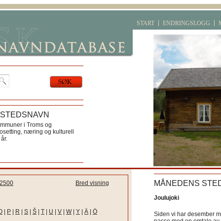
START
ENDRINGSLOGG
 STEDSNAVN
ommuner i Troms og
etting, næring og kulturell
år.
MÅNEDENS STE
2500
Bred visning
Joulujoki
O
|
P
|
R
|
S
|
Š
|
T
|
U
|
V
|
W
|
Y
|
Ä
|
Ö
Siden vi har desember må