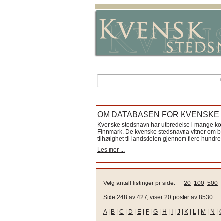
OM DATABASEN FOR KVENSKE
Kvenske stedsnavn har utbredelse i mange k
Finnmark. De kvenske stedsnavna vitner om bos
tilhørighet til landsdelen gjennom flere hundre 
Les mer ...
Velg antall listinger pr side:
20
100
500
Side 248 av 427, viser 20 poster av 8530
A
|
B
|
C
|
D
|
E
|
F
|
G
|
H
|
I
|
J
|
K
|
L
|
M
|
N
|