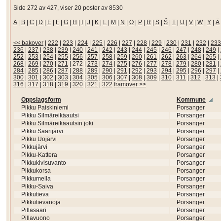
Side 272 av 427, viser 20 poster av 8530
A
|
B
|
C
|
D
|
E
|
F
|
G
|
H
|
I
|
J
|
K
|
L
|
M
|
N
|
O
|
P
|
R
|
S
|
Š
|
T
|
U
|
V
|
W
|
Y
|
Ä
<< bakover
|
222
|
223
|
224
|
225
|
226
|
227
|
228
|
229
|
230
|
231
|
232
|
233
236
|
237
|
238
|
239
|
240
|
241
|
242
|
243
|
244
|
245
|
246
|
247
|
248
|
249
|
252
|
253
|
254
|
255
|
256
|
257
|
258
|
259
|
260
|
261
|
262
|
263
|
264
|
265
|
268
|
269
|
270
|
271
|
272
|
273
|
274
|
275
|
276
|
277
|
278
|
279
|
280
|
281
|
284
|
285
|
286
|
287
|
288
|
289
|
290
|
291
|
292
|
293
|
294
|
295
|
296
|
297
|
300
|
301
|
302
|
303
|
304
|
305
|
306
|
307
|
308
|
309
|
310
|
311
|
312
|
313
|
316
|
317
|
318
|
319
|
320
|
321
|
322
framover >>
Oppslagsform
Kommune
Pikku Paiskiniemi
Porsanger
Pikku Silmäreikäautsi
Porsanger
Pikku Silmäreikäautsin joki
Porsanger
Pikku Saarijärvi
Porsanger
Pikku Uojärvi
Porsanger
Pikkujärvi
Porsanger
Pikku-Kattera
Porsanger
Pikkukivisuvanto
Porsanger
Pikkukorsa
Porsanger
Pikkumella
Porsanger
Pikku-Saiva
Porsanger
Pikkutieva
Porsanger
Pikkutievanoja
Porsanger
Pillasaari
Porsanger
Pillavuono
Porsanger