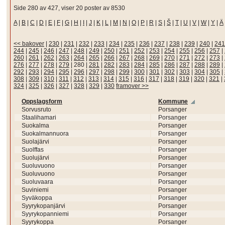
Side 280 av 427, viser 20 poster av 8530
A
|
B
|
C
|
D
|
E
|
F
|
G
|
H
|
I
|
J
|
K
|
L
|
M
|
N
|
O
|
P
|
R
|
S
|
Š
|
T
|
U
|
V
|
W
|
Y
|
Ä
<< bakover
|
230
|
231
|
232
|
233
|
234
|
235
|
236
|
237
|
238
|
239
|
240
|
241
244
|
245
|
246
|
247
|
248
|
249
|
250
|
251
|
252
|
253
|
254
|
255
|
256
|
257
|
260
|
261
|
262
|
263
|
264
|
265
|
266
|
267
|
268
|
269
|
270
|
271
|
272
|
273
|
276
|
277
|
278
|
279
|
280
|
281
|
282
|
283
|
284
|
285
|
286
|
287
|
288
|
289
|
292
|
293
|
294
|
295
|
296
|
297
|
298
|
299
|
300
|
301
|
302
|
303
|
304
|
305
|
308
|
309
|
310
|
311
|
312
|
313
|
314
|
315
|
316
|
317
|
318
|
319
|
320
|
321
|
324
|
325
|
326
|
327
|
328
|
329
|
330
framover >>
Oppslagsform
Kommune
Sorvusruto
Porsanger
Staalihamari
Porsanger
Suokalma
Porsanger
Suokalmannuora
Porsanger
Suolajärvi
Porsanger
Suolffas
Porsanger
Suolujärvi
Porsanger
Suoluvuono
Porsanger
Suoluvuono
Porsanger
Suoluvaara
Porsanger
Suviniemi
Porsanger
Syväkoppa
Porsanger
Syyrykopanjärvi
Porsanger
Syyrykopanniemi
Porsanger
Syyrykoppa
Porsanger